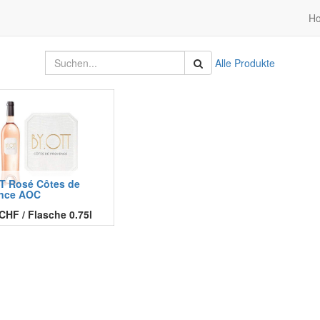
H
Alle Produkte
T Rosé Côtes de
nce AOC
CHF
/
Flasche 0.75l